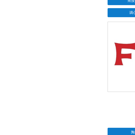
角接
调
陶