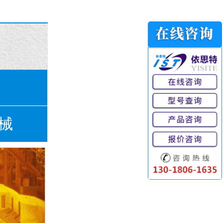
圆锥滚子轴承（全）
械