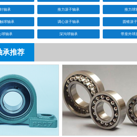
针轴承
推力滚子轴承
推力球
触球轴承
调心滚子轴承
圆锥滚
心球轴承
深沟球轴承
带座外球
轴承推荐