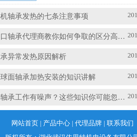
机械等方面的问题，都会对耐高温轴
振动产生影响。其中造成温度过高的
201
电机轴承发热的七条注意事项
有： (1)油脂过多或缺油；(2)轴颈与
松；(3)轴承与轴套配合过松；(4)润
201
轴承代理商教你如何争取的区分高速轴承和低速轴承
(5)润滑油脂牌号不合适；(6)电机振
损坏等。 另外，造成耐高温轴承出现异常
201
轴承异常发热原因解析
201
外球面轴承加热安装的知识讲解
201
轴承工作有噪声？这些知识你可能忽略了
网站首页
|
产品中心
|
代理品牌
|
联系我们