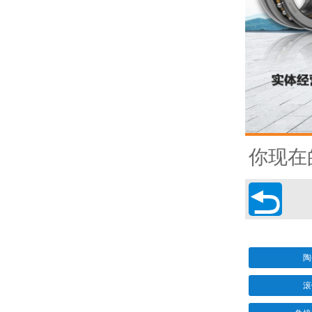
你现在

陶
滚