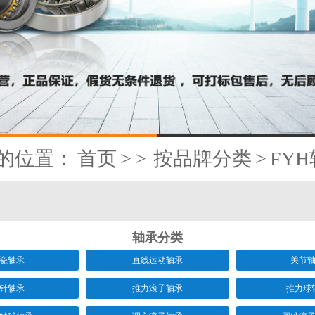
的位置：
首页
>
>
按品牌分类
>
FY
轴承分类
瓷轴承
直线运动轴承
关节
针轴承
推力滚子轴承
推力球