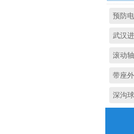
预防
武汉进口
滚动
带座
深沟球