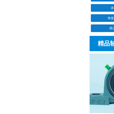
滚
角接
调
精品