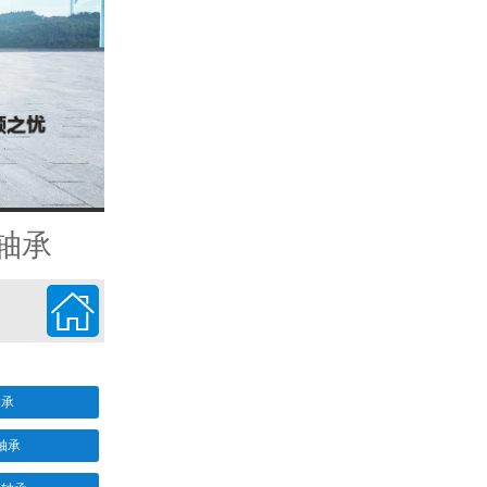
H轴承

轴承
轴承