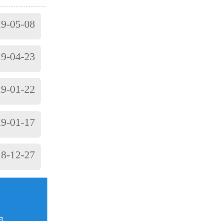
承的温度及
原因主要
9-05-08
轴承配合过
滑油有杂质；
9-04-23
动过大或轴承
振...
9-01-22
9-01-17
8-12-27