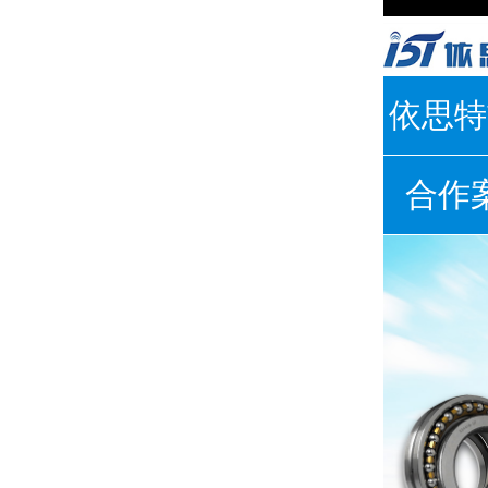
依思特
合作