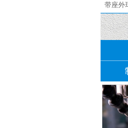
深沟球轴承
带座外球