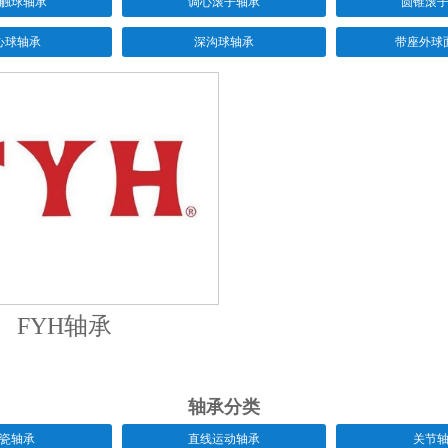
触球轴承
调心滚子轴承
圆锥滚
心球轴承
深沟球轴承
带座外球
FYH轴承
轴承分类
瓷轴承
直线运动轴承
关节