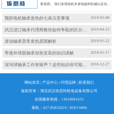
要原因。 我们发现电机本身电磁和机械以及负载
机械等方面的问题，都会对耐高温轴承的温度及
振动产生影响。其中造成温度过高的原因主要
2019-05-08
预防电机轴承发热的七条注意事项
有： (1)油脂过多或缺油；(2)轴颈与轴承配合过
松；(3)轴承与轴套配合过松；(4)润滑油有杂质；
2019-04-23
武汉进口轴承代理商教你如何争取的区分高速轴承和低速轴承
(5)润滑油脂牌号不合适；(6)电机振动过大或轴承
损坏等。 另外，造成耐高温轴承出现异常振...
2019-01-22
滚动轴承异常发热原因解析
2019-01-17
带座外球面轴承加热安装的知识讲解
2018-12-27
深沟球轴承工作有噪声？这些知识你可能忽略了
网站首页
|
产品中心
|
代理品牌
|
联系我们
版权所有：湖北武汉依思特机电设备有限公司
全国服务热线：13018061635
座机：027-85832010 / 8583 0886