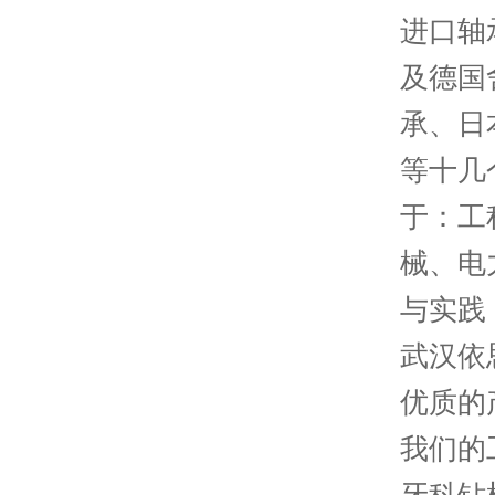
进口轴
及德国
承、日
等十几
于：工
械、电
与实践
武汉依
优质的
我们的
牙科钻