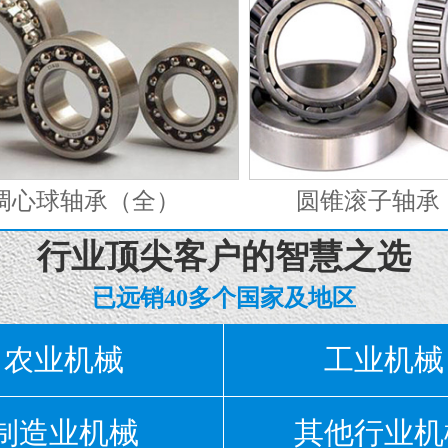
心球轴承（全）
圆锥滚子轴承（
行业顶尖客户的智慧之选
已远销40多个国家及地区
农业机械
工业机械
制造业机械
其他行业机