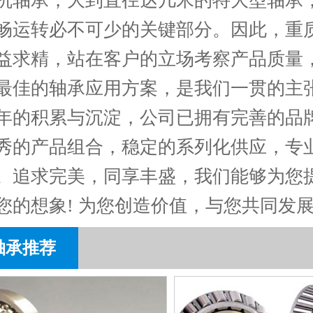
畅运转必不可少的关键部分。因此，重
益求精，站在客户的立场考察产品质量
最佳的轴承应用方案，是我们一贯的主张
年的积累与沉淀，公司已拥有完善的品
秀的产品组合，稳定的系列化供应，专
。追求完美，同享丰盛，我们能够为您
您的想象! 为您创造价值，与您共同发
轴承推荐