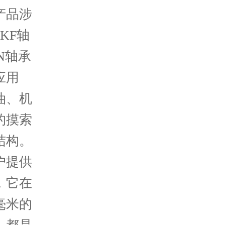
产品涉
KF轴
N轴承
应用
油、机
的摸索
结构。
户提供
，它在
毫米的
，都是