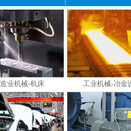
造业机械-机床
工业机械-冶金