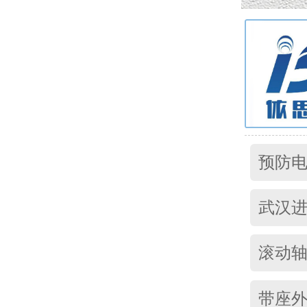
预防
武汉进口
滚动
带座