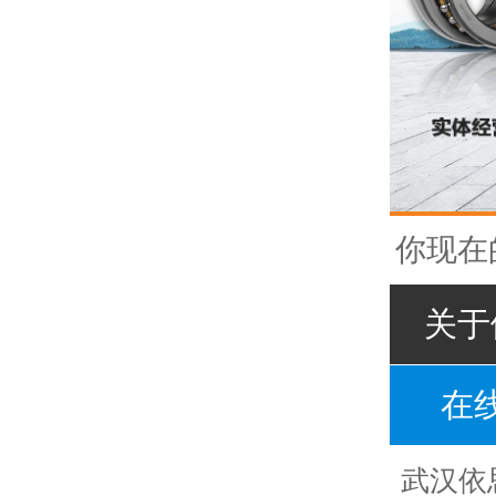
你现在
关于
在
武汉依