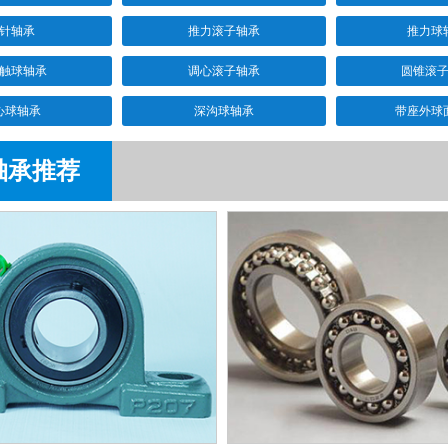
针轴承
推力滚子轴承
推力球
触球轴承
调心滚子轴承
圆锥滚
心球轴承
深沟球轴承
带座外球
轴承推荐