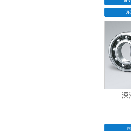
角接
调
深
陶