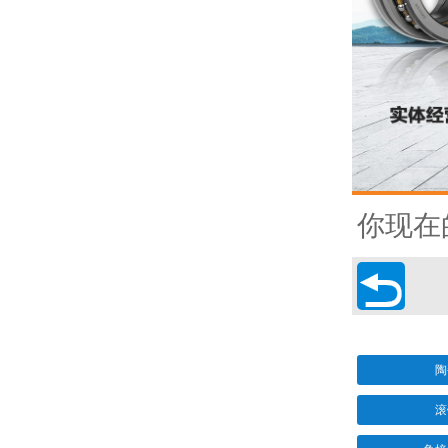
你现在

陶
滚