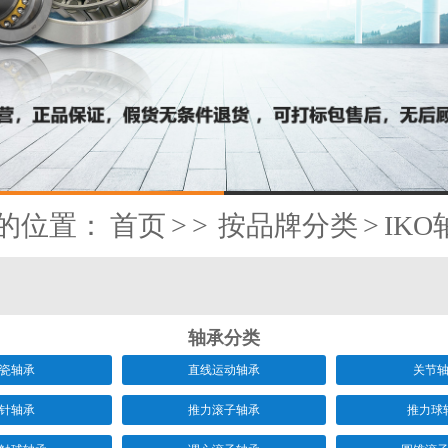
的位置：
首页
>
>
按品牌分类
>
IKO
轴承分类
瓷轴承
直线运动轴承
关节
针轴承
推力滚子轴承
推力球