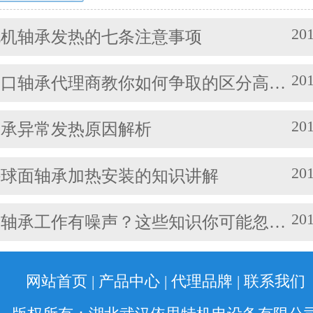
机械等方面的问题，都会对耐高温轴
振动产生影响。其中造成温度过高的
201
电机轴承发热的七条注意事项
有： (1)油脂过多或缺油；(2)轴颈与
松；(3)轴承与轴套配合过松；(4)润
201
轴承代理商教你如何争取的区分高速轴承和低速轴承
(5)润滑油脂牌号不合适；(6)电机振
损坏等。 另外，造成耐高温轴承出现异常
201
轴承异常发热原因解析
201
外球面轴承加热安装的知识讲解
201
轴承工作有噪声？这些知识你可能忽略了
网站首页
|
产品中心
|
代理品牌
|
联系我们