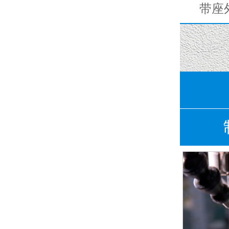
深沟球轴承
带座外