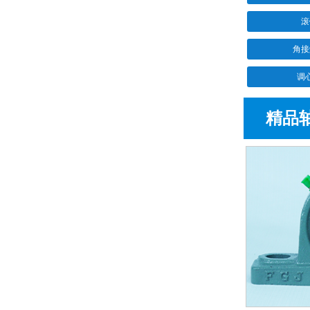
滚
角接
调
精品