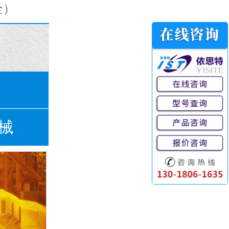
）
圆锥滚子轴承（全）
械