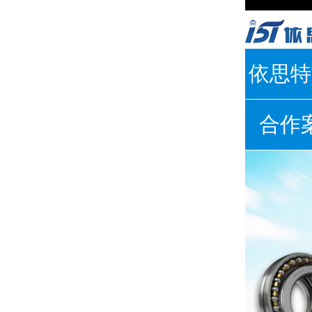
依思特
合作