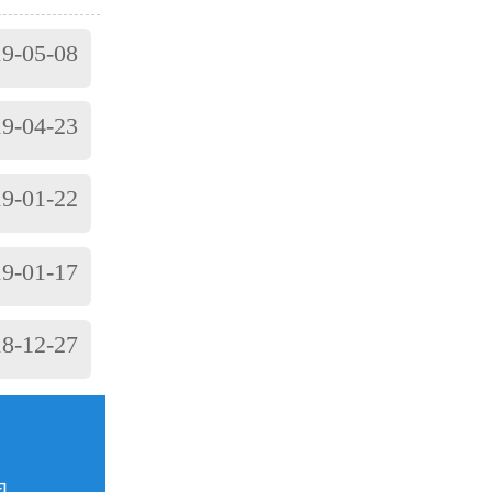
承的温度及
原因主要
9-05-08
轴承配合过
滑油有杂质；
9-04-23
动过大或轴承
振...
9-01-22
9-01-17
8-12-27