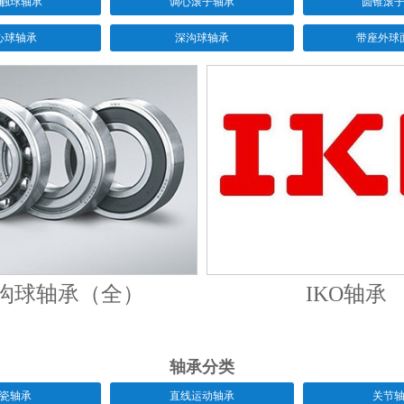
触球轴承
调心滚子轴承
圆锥滚
心球轴承
深沟球轴承
带座外球
沟球轴承（全）
IKO轴承
轴承分类
瓷轴承
直线运动轴承
关节