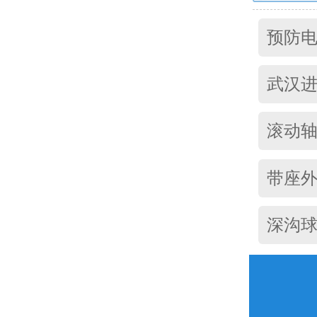
预防
武汉进口
滚动
带座
深沟球