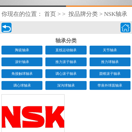
你现在的位置：
首页
>
>
按品牌分类
>
NSK轴承


轴承分类
陶瓷轴承
直线运动轴承
关节轴承
滚针轴承
推力滚子轴承
推力球轴承
角接触球轴承
调心滚子轴承
圆锥滚子轴承
调心球轴承
深沟球轴承
带座外球面轴承