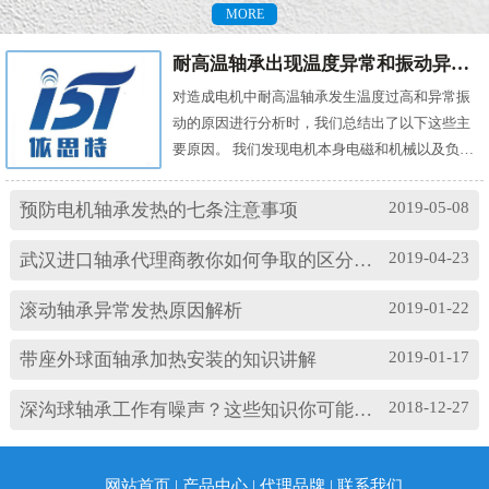
MORE
耐高温轴承出现温度异常和振动异常的原因有哪些？
对造成电机中耐高温轴承发生温度过高和异常振
动的原因进行分析时，我们总结出了以下这些主
要原因。 我们发现电机本身电磁和机械以及负载
机械等方面的问题，都会对耐高温轴承的温度及
振动产生影响。其中造成温度过高的原因主要
2019-05-08
预防电机轴承发热的七条注意事项
有： (1)油脂过多或缺油；(2)轴颈与轴承配合过
松；(3)轴承与轴套配合过松；(4)润滑油有杂质；
2019-04-23
武汉进口轴承代理商教你如何争取的区分高速轴承和低速轴承
(5)润滑油脂牌号不合适；(6)电机振动过大或轴承
损坏等。 另外，造成耐高温轴承出现异常振...
2019-01-22
滚动轴承异常发热原因解析
2019-01-17
带座外球面轴承加热安装的知识讲解
2018-12-27
深沟球轴承工作有噪声？这些知识你可能忽略了
网站首页
|
产品中心
|
代理品牌
|
联系我们