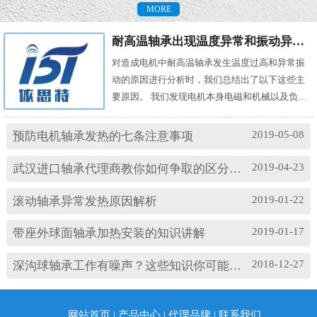
MORE
耐高温轴承出现温度异常和振动异常的原因有哪些？
对造成电机中耐高温轴承发生温度过高和异常振
动的原因进行分析时，我们总结出了以下这些主
要原因。 我们发现电机本身电磁和机械以及负载
机械等方面的问题，都会对耐高温轴承的温度及
振动产生影响。其中造成温度过高的原因主要
2019-05-08
预防电机轴承发热的七条注意事项
有： (1)油脂过多或缺油；(2)轴颈与轴承配合过
松；(3)轴承与轴套配合过松；(4)润滑油有杂质；
2019-04-23
武汉进口轴承代理商教你如何争取的区分高速轴承和低速轴承
(5)润滑油脂牌号不合适；(6)电机振动过大或轴承
损坏等。 另外，造成耐高温轴承出现异常振...
2019-01-22
滚动轴承异常发热原因解析
2019-01-17
带座外球面轴承加热安装的知识讲解
2018-12-27
深沟球轴承工作有噪声？这些知识你可能忽略了
网站首页
|
产品中心
|
代理品牌
|
联系我们