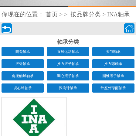
你现在的位置：
首页
>
>
按品牌分类
>
INA轴承


轴承分类
陶瓷轴承
直线运动轴承
关节轴承
滚针轴承
推力滚子轴承
推力球轴承
角接触球轴承
调心滚子轴承
圆锥滚子轴承
调心球轴承
深沟球轴承
带座外球面轴承