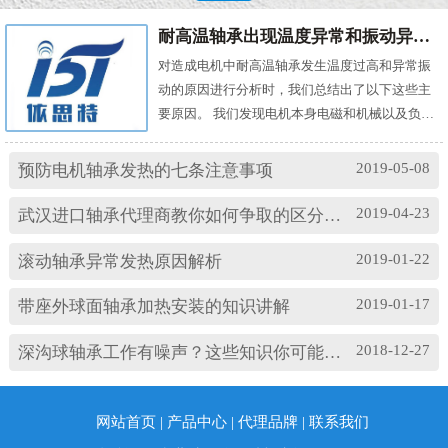
耐高温轴承出现温度异常和振动异常的原因有哪些？
对造成电机中耐高温轴承发生温度过高和异常振
动的原因进行分析时，我们总结出了以下这些主
要原因。 我们发现电机本身电磁和机械以及负载
机械等方面的问题，都会对耐高温轴承的温度及
振动产生影响。其中造成温度过高的原因主要
2019-05-08
预防电机轴承发热的七条注意事项
有： (1)油脂过多或缺油；(2)轴颈与轴承配合过
松；(3)轴承与轴套配合过松；(4)润滑油有杂质；
2019-04-23
武汉进口轴承代理商教你如何争取的区分高速轴承和低速轴承
(5)润滑油脂牌号不合适；(6)电机振动过大或轴承
损坏等。 另外，造成耐高温轴承出现异常振...
2019-01-22
滚动轴承异常发热原因解析
2019-01-17
带座外球面轴承加热安装的知识讲解
2018-12-27
深沟球轴承工作有噪声？这些知识你可能忽略了
网站首页
|
产品中心
|
代理品牌
|
联系我们