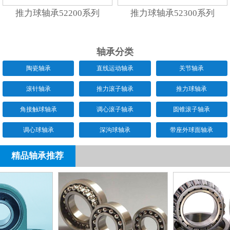
推力球轴承52200系列
推力球轴承52300系列
轴承分类
陶瓷轴承
直线运动轴承
关节轴承
滚针轴承
推力滚子轴承
推力球轴承
角接触球轴承
调心滚子轴承
圆锥滚子轴承
调心球轴承
深沟球轴承
带座外球面轴承
精品轴承推荐