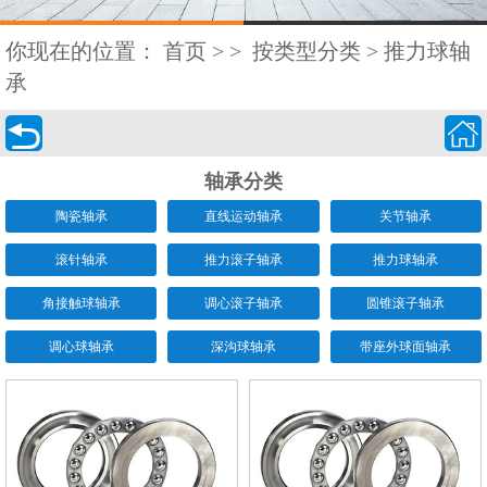
你现在的位置：
首页
>
>
按类型分类
>
推力球轴
承


轴承分类
陶瓷轴承
直线运动轴承
关节轴承
滚针轴承
推力滚子轴承
推力球轴承
角接触球轴承
调心滚子轴承
圆锥滚子轴承
调心球轴承
深沟球轴承
带座外球面轴承