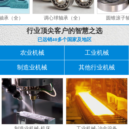
轴承（全）
调心球轴承（全）
圆锥滚子轴
行业顶尖客户的智慧之选
已远销40多个国家及地区
农业机械
工业机械
制造业机械
其他行业机械
制造业机械-机床
工业机械-冶金设备